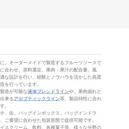
に、オーダーメイドで製造するフルーツソースで
に合わせ、原料選定、果肉・果汁の配合量、風
適な設計を行い、経験とノウハウを活かした高度
造を行っています。
製造が可能な
液体ブレンドライン
や、果肉崩れと
出来る
アセプティックライン
等、製品特性に合わ
す。
チ、缶、バッグインボックス、バッグインドラ
、ご要望に合わせた包装形態で提供可能です。
イスクリーム、飲料、各種菓子等、様々な分野の