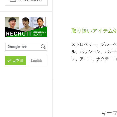
仕事内容
小袋包装
酵素
キャリア採用募集要項
バイオ関連
その他設備
取り扱いアイテム
ストロベリー、ブルー
ル、パッション、バナ
ン、アロエ、ナタデコ
日本語
English
キー