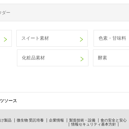
スイート素材
色素・甘味料
化粧品素材
酵素
ツソース
向け製品
微生物 受託培養
企業情報
製造技術・設備
食の安全と安心
情報セキュリティ基本方針