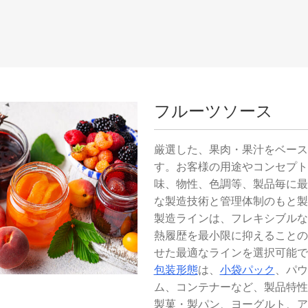
フルーツソース
厳選した、果肉・果汁をベース
す。お客様の用途やコンセプト
味、物性、色調等、製品毎に最
な製造技術と管理体制のもと製
製造ラインは、フレキシブルな
熱履歴を最小限に抑えることの
せた最適なラインを選択可能で
包装形態
は、
小袋パック
、パウ
ム、コンテナーなど、製品特性
製菓・製パン、ヨーグルト、ア