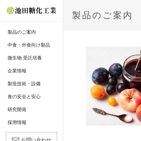
製品のご案内
製品のご案内
中食・外食向け製品
®
オーダーメイドシステ
微生物 受託培養
トップメッセージ
乾燥粉末化
食品安全・品質方針
研究開発の概要
エントリーはこちらか
プラントdeリッチ
微生物 受託培養
ム
（日本語版）
ら
食とのつながり
造粒
原材料の管理
私たちの目指すもの
おすすめ製品
企業情報
多様な包装形態
微生物 受托培养
新卒社員募集要項
・流通温度帯
（中文版）
会社概要
粉体ブレンド
生産工場での取り組み
論文・技術情報発表
調味・調理素材
製造技術・設備
求める人物像
主食メニュー
池田糖化の歴史
アセプティック
スイート素材
食の安全と安心
選考プロセス
メインメニュー
事業拠点（国内外すべ
レトルト
色素・甘味料
研究開発
て）
説明会・選考会
サイドメニュー
スケジュール
液体ブレンド
機能性素材
採用情報
スイーツメニュー
Q&A
フリーズドライ
化粧品素材
お問い合わせ