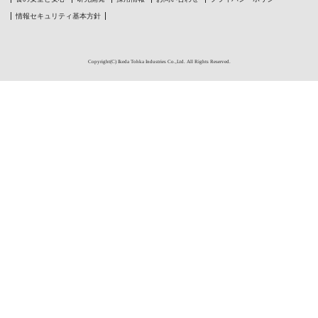
情報セキュリティ基本方針
Copyright(C) Ikeda Tohka Industries Co.,Ltd. All Rights Reserved.