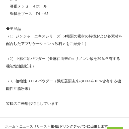
幕張メッセ ４ホール
※弊社ブース D1－65
◆出展品
（1）ジンジャーエキスシリーズ（4種類の素材の特徴および各素材を
配合したアプリケーション＜飲料＞をご紹介！）
（2）亜麻仁油パウダー（亜麻仁由来のα-リノレン酸を20％含有する
機能性油脂粉末）
（3）植物性ＤＨＡパウダー（微細藻類由来のDHAを10％含有する機
能性油脂粉末）
皆様のご来場お待ちしています
ホーム
>
ニュースリリース
>
第4回ドリンクジャパンに出展します