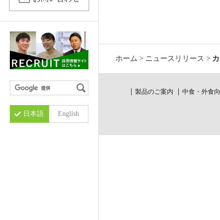
仕事内容
小袋包装
酵素
キャリア採用募集要項
バイオ関連
その他設備
ホーム
>
ニュースリリース
>
カ
製品のご案内
中食・外食
日本語
English