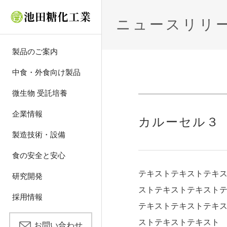
ニュースリリ
製品のご案内
中食・外食向け製品
®
オーダーメイドシステ
微生物 受託培養
トップメッセージ
乾燥粉末化
食品安全・品質方針
研究開発の概要
エントリーはこちらか
プラントdeリッチ
微生物 受託培養
ム
（日本語版）
ら
食とのつながり
造粒
原材料の管理
私たちの目指すもの
おすすめ製品
企業情報
多様な包装形態
微生物 受托培养
新卒社員募集要項
カルーセル３
・流通温度帯
（中文版）
会社概要
粉体ブレンド
生産工場での取り組み
論文・技術情報発表
調味・調理素材
製造技術・設備
求める人物像
主食メニュー
池田糖化の歴史
アセプティック
スイート素材
食の安全と安心
選考プロセス
メインメニュー
事業拠点（国内外すべ
レトルト
テキストテキストテキ
色素・甘味料
研究開発
て）
説明会・選考会
サイドメニュー
スケジュール
ストテキストテキスト
液体ブレンド
機能性素材
採用情報
テキストテキストテキ
スイーツメニュー
Q&A
フリーズドライ
化粧品素材
ストテキストテキスト
お問い合わせ