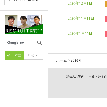
仕事内容
2020年12月1日
小袋包装
酵素
キャリア採用募集要項
バイオ関連
2020年11月11日
その他設備
2020年1月15日
日本語
English
ホーム
>
2020年
製品のご案内
中食・外食