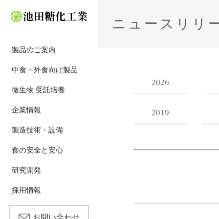
ニュースリリ
製品のご案内
中食・外食向け製品
2026
®
オーダーメイドシステ
微生物 受託培養
トップメッセージ
乾燥粉末化
食品安全・品質方針
研究開発の概要
エントリーはこちらか
プラントdeリッチ
微生物 受託培養
ム
（日本語版）
ら
食とのつながり
造粒
原材料の管理
私たちの目指すもの
おすすめ製品
企業情報
2019
多様な包装形態
微生物 受托培养
新卒社員募集要項
・流通温度帯
（中文版）
会社概要
粉体ブレンド
生産工場での取り組み
論文・技術情報発表
調味・調理素材
製造技術・設備
求める人物像
主食メニュー
池田糖化の歴史
アセプティック
スイート素材
食の安全と安心
選考プロセス
メインメニュー
事業拠点（国内外すべ
レトルト
色素・甘味料
研究開発
て）
説明会・選考会
サイドメニュー
スケジュール
液体ブレンド
機能性素材
採用情報
スイーツメニュー
Q&A
フリーズドライ
化粧品素材
お問い合わせ