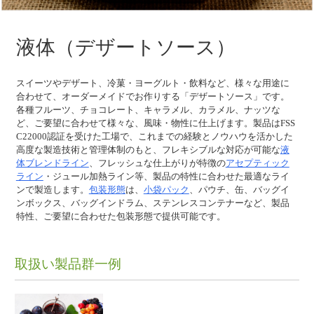
液体（デザートソース）
スイーツやデザート、冷菓・ヨーグルト・飲料など、様々な用途に
合わせて、オーダーメイドでお作りする「デザートソース」です。
各種フルーツ、チョコレート、キャラメル、カラメル、ナッツな
ど、ご要望に合わせて様々な、風味・物性に仕上げます。製品はFSS
C22000認証を受けた工場で、これまでの経験とノウハウを活かした
高度な製造技術と管理体制のもと、フレキシブルな対応が可能な
液
体ブレンドライン
、フレッシュな仕上がりが特徴の
アセプティック
ライン
・ジュール加熱ライン等、製品の特性に合わせた最適なライ
ンで製造します。
包装形態
は、
小袋パック
、パウチ、缶、バッグイ
ンボックス、バッグインドラム、ステンレスコンテナーなど、製品
特性、ご要望に合わせた包装形態で提供可能です。
取扱い製品群一例